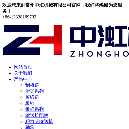
欢迎您来到常州中渱机械有限公司官网，我们将竭诚为您服
务！
+86-13338169792
网站首页
关于我们
产品中心
刮板链
滑架系列
模锻链
板链
推杆系列
输送机配件
积放式输送机
轴承