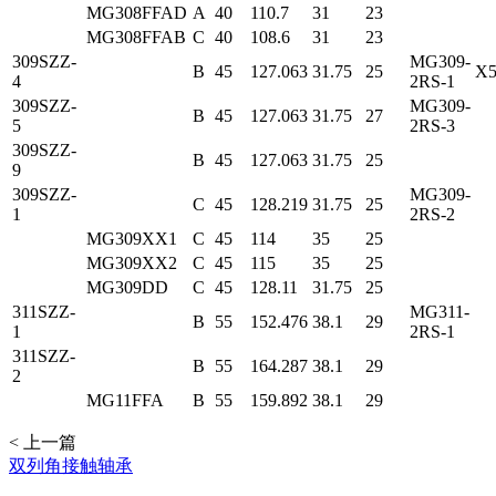
MG308FFAD
A
40
110.7
31
23
MG308FFAB
C
40
108.6
31
23
309SZZ-
MG309-
B
45
127.063
31.75
25
X5
4
2RS-1
309SZZ-
MG309-
B
45
127.063
31.75
27
5
2RS-3
309SZZ-
B
45
127.063
31.75
25
9
309SZZ-
MG309-
C
45
128.219
31.75
25
1
2RS-2
MG309XX1
C
45
114
35
25
MG309XX2
C
45
115
35
25
MG309DD
C
45
128.11
31.75
25
311SZZ-
MG311-
B
55
152.476
38.1
29
1
2RS-1
311SZZ-
B
55
164.287
38.1
29
2
MG11FFA
B
55
159.892
38.1
29
< 上一篇
双列角接触轴承