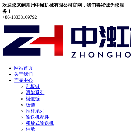
欢迎您来到常州中渱机械有限公司官网，我们将竭诚为您服
务！
+86-13338169792
网站首页
关于我们
产品中心
刮板链
滑架系列
模锻链
板链
推杆系列
输送机配件
积放式输送机
轴承