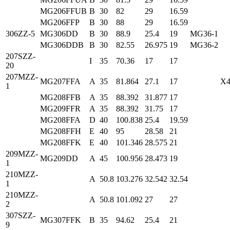
MG206FFUB
B
30
82
29
16.59
MG206FFP
B
30
88
29
16.59
306ZZ-5
MG306DD
B
30
88.9
25.4
19
MG36-1
MG306DDB
B
30
82.55
26.975
19
MG36-2
207SZZ-
I
35
70.36
17
17
20
207MZZ-
MG207FFA
A
35
81.864
27.1
17
X4
1
MG208FFB
A
35
88.392
31.877
17
MG209FFR
A
35
88.392
31.75
17
MG208FFA
D
40
100.838
25.4
19.59
MG208FFH
E
40
95
28.58
21
MG208FFK
E
40
101.346
28.575
21
209MZZ-
MG209DD
A
45
100.956
28.473
19
1
210MZZ-
A
50.8
103.276
32.542
32.54
1
210MZZ-
A
50.8
101.092
27
27
2
307SZZ-
MG307FFK
B
35
94.62
25.4
21
9